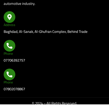
automotive industry.
el
Address
Baghdad, Al-Sanak, Al-Ghufran Complex, Behind Trade
el
Phone
el
07706392757
el
el
Phone
07802078867
el
© 2024 – All Rights Reserved.